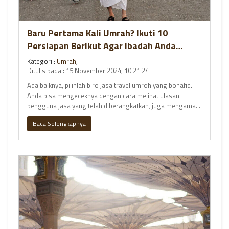
Baru Pertama Kali Umrah? Ikuti 10
Persiapan Berikut Agar Ibadah Anda
Lancar
Kategori :
Umrah
,
Ditulis pada : 15 November 2024, 10:21:24
Ada baiknya, pilihlah biro jasa travel umroh yang bonafid.
Anda bisa mengeceknya dengan cara melihat ulasan
pengguna jasa yang telah diberangkatkan, juga mengamati
profil sert
Baca Selengkapnya