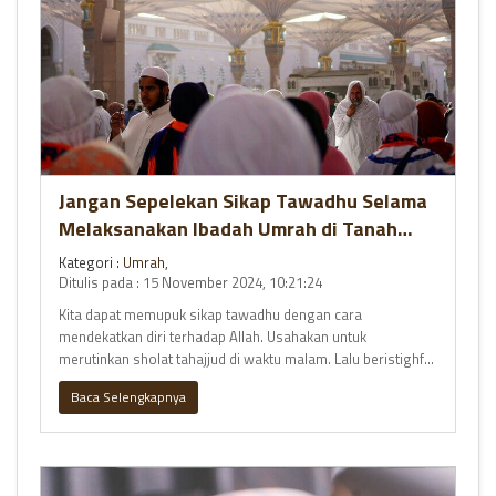
Jangan Sepelekan Sikap Tawadhu Selama
Melaksanakan Ibadah Umrah di Tanah
Suci
Kategori :
Umrah
,
Ditulis pada : 15 November 2024, 10:21:24
Kita dapat memupuk sikap tawadhu dengan cara
mendekatkan diri terhadap Allah. Usahakan untuk
merutinkan sholat tahajjud di waktu malam. Lalu beristighfar
ketika sahur, berpasr
Baca Selengkapnya